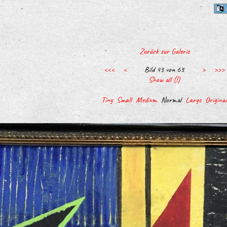
Zurück zur Galerie
<<<
<
Bild 43 von 63
>
>>>
Show all (!)
Tiny
Small
Medium
Normal
Large
Original