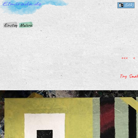
(GER)
Einstieg
Malerei
<<<
<
Tiny
Small