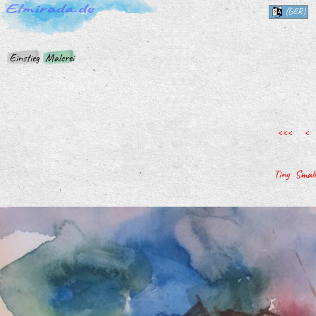
(GER)
Einstieg
Malerei
<<<
<
Tiny
Small