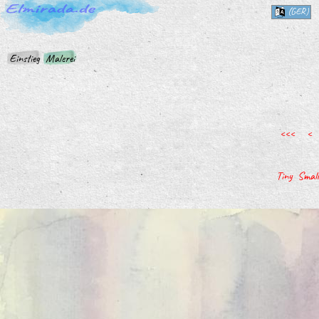
(GER)
Einstieg
Malerei
<<<
<
Tiny
Small