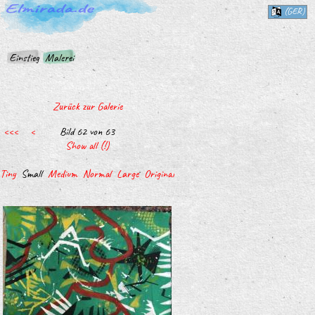
(GER)
Einstieg
Malerei
Zurück zur Galerie
<<<
<
Bild 62 von 63
Show all (!)
Tiny
Small
Medium
Normal
Large
Original