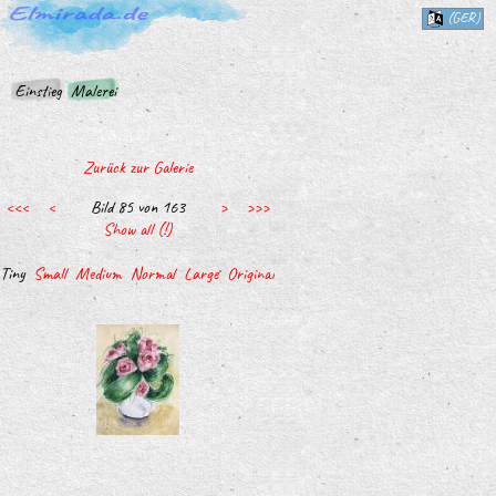
(GER)
Einstieg
Malerei
Zurück zur Galerie
<<<
<
Bild 85 von 163
>
>>>
Show all (!)
Tiny
Small
Medium
Normal
Large
Original