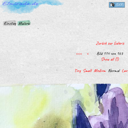
(GER)
Einstieg
Malerei
Zurück zur Galerie
<<<
<
Bild 114 von 163
Show all (!)
Tiny
Small
Medium
Normal
Lar