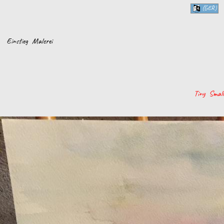
(GER)
Einstieg
Malerei
Tiny
Small