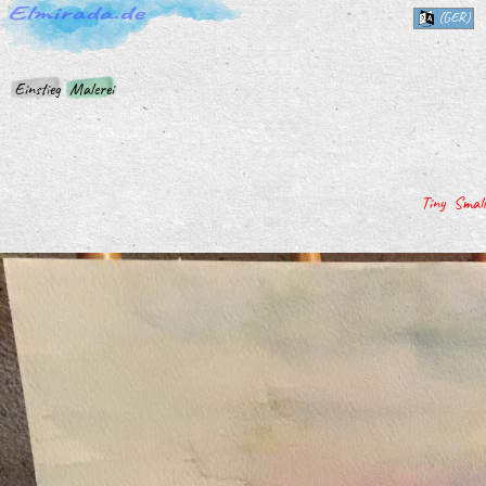
(GER)
Einstieg
Malerei
Tiny
Small