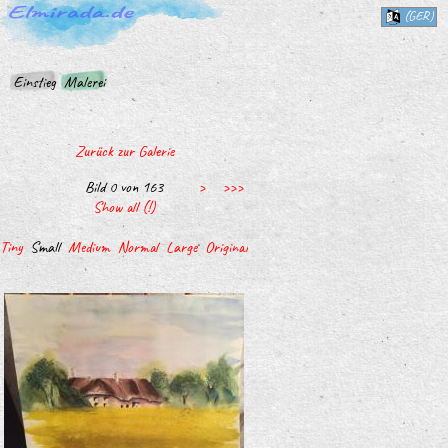
(GER)
Einstieg
Malerei
Zurück zur Galerie
Bild 0 von 163
>
>>>
Show all (!)
Tiny
Small
Medium
Normal
Large
Original