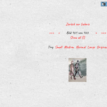
Zurück zur Galerie
<<<
<
Bild 161 von 163
>
>>>
Show all (!)
Tiny
Small
Medium
Normal
Large
Original