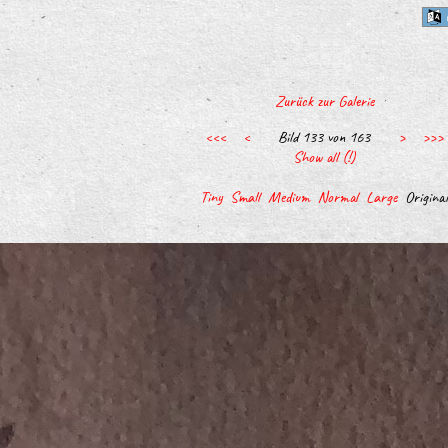
Zurück zur Galerie
<<<
<
Bild 133 von 163
>
>>>
Show all (!)
Tiny
Small
Medium
Normal
Large
Original