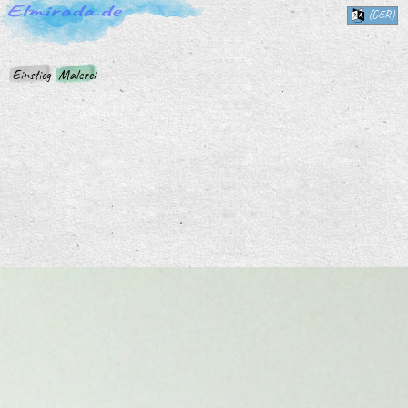
(GER)
Einstieg
Malerei